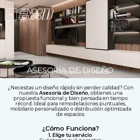
Skip
to
content
ASESORÍA DE DISEÑO
Soluciones Rápidas a Tu Medida
¿Necesitas un diseño rápido sin perder calidad? Con
nuestra
Asesoría de Diseño
, obtienes una
propuesta funcional y bien pensada en tiempo
récord. Ideal para remodelaciones puntuales,
mobiliario personalizado o distribución optimizada
de espacios.
¿Cómo Funciona?
1. Elige tu servicio